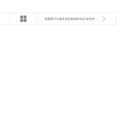
档案数字化服务真的能拯救你的“故纸堆”吗？一文读懂！