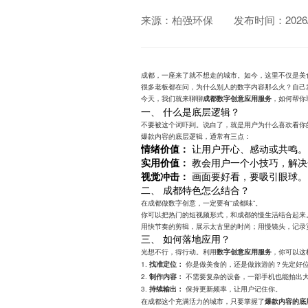
来源：柏强环保
发布时间：2026/0
成都，一座来了就不想走的城市。如今，这里不仅是美
很多老板都在问，为什么别人的数字内容那么火？自己
今天，我们就来聊聊
，如何帮你
成都数字创意应用服务
一、 什么是底层逻辑？
不要被这个词吓到。说白了，就是用户为什么喜欢看你
爆款内容的底层逻辑，通常有三点：
情绪价值：
让用户开心、感动或共鸣。
实用价值：
教会用户一个小技巧，解决
视觉冲击：
画面要好看，要吸引眼球。
二、 成都特色怎么结合？
在成都做数字创意，一定要有“成都味”。
你可以把热门的短视频形式，和成都的慢生活结合起来
用快节奏的剪辑，展示太古里的时尚；用慢镜头，记录
三、 如何落地应用？
光想不行，得行动。利用
，你可以这
数字创意应用服务
1.
你是做美食的，还是做旅游的？先定好
找准定位：
2.
不需要复杂的设备，一部手机也能拍出
制作内容：
3.
保持更新频率，让用户记住你。
持续输出：
在成都这个充满活力的城市，只要掌握了
爆款内容的底