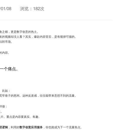
1/08
浏览：182次
食之都，更是数字创意的热土。
发的视频却没人看？其实，爆款内容背后，是有规律可循的。
玩转市场。
的内容。
一个痛点。
。比如：
宽窄巷子的悠闲。这种反差感，往往能带来意想不到的流量。
样做：
位。
大片。重点是内容要真实、有趣。
，利用好
，你也能成为下一个流量焦点。
层逻辑
数字创意应用服务