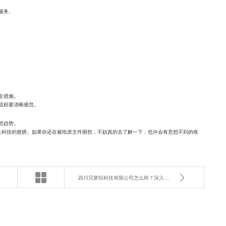
服务。
全措施。
流程要清晰规范。
然趋势。
插上科技的翅膀。如果你还在被纸质文件困扰，不妨真的去了解一下，也许会有意想不到的收
四川贝莱恒科技有限公司怎么样？深入解析其核心业务与服务优势