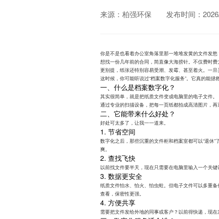
来源：柏强环保
发布时间：2026/0
你是不是也看着办公室角落里那一堆堆发黄的文件发愁？
想找一份几年前的合同，简直像大海捞针。不仅费时费
更别提，纸张还特别容易受潮、发霉、甚至着火。一旦
这时候，你可能听说过“档案数字化服务”。它真的能拯救
一、什么是档案数字化？
其实很简单，就是把纸质文件变成电脑里的电子文件。
通过专业的扫描设备，把每一页纸都拍成高清图片，再
二、它能带来什么好处？
好处可太多了，让我一一道来。
1. 节省空间
数字化之后，那些沉重的文件柜和档案室都可以“退休
爽。
2. 查找飞快
以前找文件要半天，现在只需要在电脑里输入一个关键词，
3. 数据更安全
纸质文件怕水、怕火、怕虫蛀。但电子文件可以多重备
查看，保密性更强。
4. 方便共享
需要把文件发给外地的同事或客户？以前得快递，现在