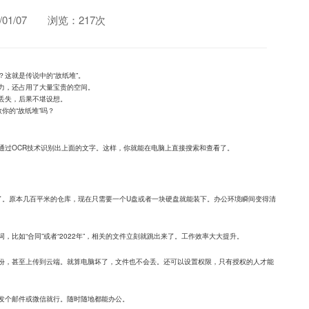
1/07
浏览：217次
这就是传说中的“故纸堆”。
力，还占用了大量宝贵的空间。
丢失，后果不堪设想。
你的“故纸堆”吗？
通过OCR技术识别出上面的文字。这样，你就能在电脑上直接搜索和查看了。
”了。原本几百平米的仓库，现在只需要一个U盘或者一块硬盘就能装下。办公环境瞬间变得清
比如“合同”或者“2022年”，相关的文件立刻就跳出来了。工作效率大大提升。
份，甚至上传到云端。就算电脑坏了，文件也不会丢。还可以设置权限，只有授权的人才能
发个邮件或微信就行。随时随地都能办公。