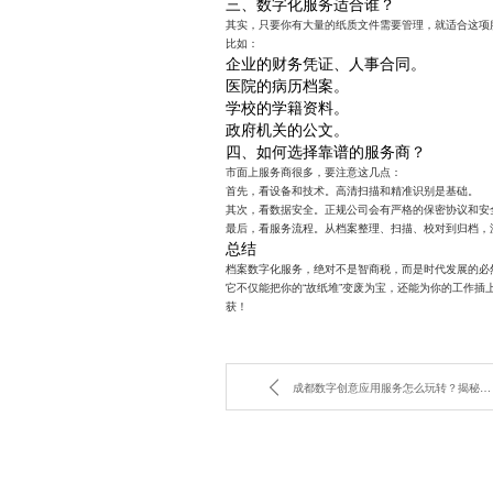
三、数字化服务适合谁？
其实，只要你有大量的纸质文件需要管理，就适合这项
比如：
企业的财务凭证、人事合同。
医院的病历档案。
学校的学籍资料。
政府机关的公文。
四、如何选择靠谱的服务商？
市面上服务商很多，要注意这几点：
首先，看设备和技术。高清扫描和精准识别是基础。
其次，看数据安全。正规公司会有严格的保密协议和安
最后，看服务流程。从档案整理、扫描、校对到归档，
总结
档案数字化服务，绝对不是智商税，而是时代发展的必
它不仅能把你的“故纸堆”变废为宝，还能为你的工作
获！
成都数字创意应用服务怎么玩转？揭秘爆款数字内容的底层逻辑。