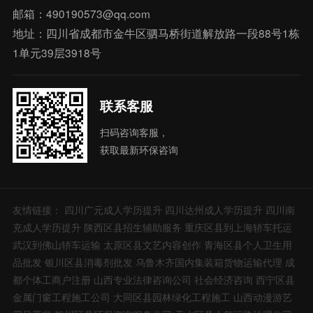
邮箱：490190573@qq.com
地址：四川省成都市金牛区驷马桥街道解放路一段88号1栋
1单元39层3918号
联系客服
扫码咨询客服，
获取最新环保咨询
友情链接：
四川广元成人学历提升
四川达州成人学历提升
四川南
充成人学历提升
陕西区县招生辅助服务
重庆区县到上海轿车托运
武汉到佛山轿车运输
太原区县文艺内容创作
青海区县个人卫生用
品批发
银川区县消毒剂批发
乌鲁木齐国内集装箱货物运输代理
成
都个体工商户注册
山西专业法律咨询公司
社会经济咨询
西宁区县
金属门窗工程施工公司
大同区县园林绿化工程施工
山西动漫游艺