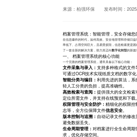
来源：柏强环保
发布时间：2025/1
档案管理系统：智能管理，安全存储您
在信息爆炸的时代，如何高效、安全地管理和存储日益
率低下、占用空间巨大，且易受损毁，信息检索更是困
了一套全新的解决方案，助力其迈向
的新篇
数字化转型
一、 档案管理系统的核心功能
一个完善的档案管理系统，通常具备以下核心功能：
文件采集与录入：
支持多种格式的文件
可通过OCR技术实现纸质文档的数字化
智能分类与编目：
利用先进的算法，系
轻人工分类的负担，提高准确性。
高效检索与查阅：
提供强大的全文检索
定位所需文件，并支持在线预览和下载
权限管理与安全防护：
精细化的权限控
志等，全方位保障文件
信息安全
。
版本控制与追溯：
自动记录文件的修改
避免数据丢失。
生命周期管理：
对档案进行全生命周期
求，优化存储空间。