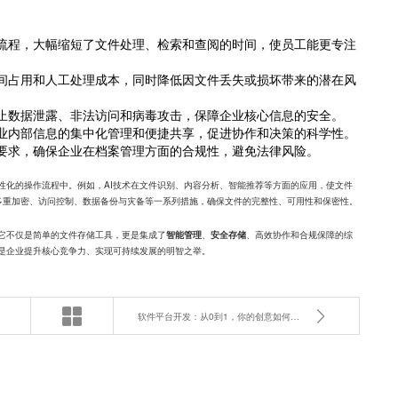
流程，大幅缩短了文件处理、检索和查阅的时间，使员工能更专注
间占用和人工处理成本，同时降低因文件丢失或损坏带来的潜在风
止数据泄露、非法访问和病毒攻击，保障企业核心信息的安全。
业内部信息的集中化管理和便捷共享，促进协作和决策的科学性。
要求，确保企业在档案管理方面的合规性，避免法律风险。
性化的操作流程中。例如，AI技术在文件识别、内容分析、智能推荐等方面的应用，使文件
多重加密、访问控制、数据备份与灾备等一系列措施，确保文件的完整性、可用性和保密性。
它不仅是简单的文件存储工具，更是集成了
、
、高效协作和合规保障的综
智能管理
安全存储
是企业提升核心竞争力、实现可持续发展的明智之举。
软件平台开发：从0到1，你的创意如何变成成功的软件？