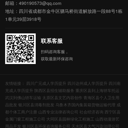
邮箱：490190573@qq.com
地址：四川省成都市金牛区驷马桥街道解放路一段88号1栋
1单元39层3918号
联系客服
扫码咨询客服，
获取最新环保咨询
友情链接：
四川广元成人学历提升
四川达州成人学历提升
四川南
充成人学历提升
陕西区县招生辅助服务
重庆区县到上海轿车托运
武汉到佛山轿车运输
太原区县文艺内容创作
青海区县个人卫生用
品批发
银川区县消毒剂批发
乌鲁木齐国内集装箱货物运输代理
成
都个体工商户注册
山西专业法律咨询公司
社会经济咨询
西宁区县
金属门窗工程施工公司
大同区县园林绿化工程施工
山西动漫游艺
用品开发
银川区县环保咨询服务公司
天水区县大气污染治理公司